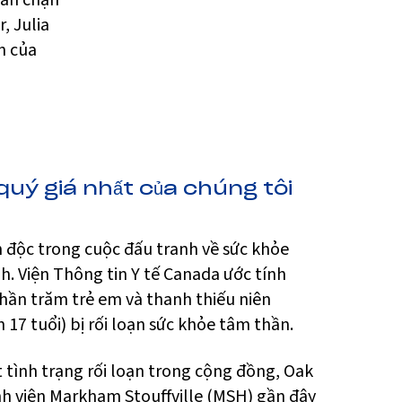
găn chặn
, Julia
n của
quý giá nhất của chúng tôi
 độc trong cuộc đấu tranh về sức khỏe
. Viện Thông tin Y tế Canada ước tính
hần trăm trẻ em và thanh thiếu niên
 17 tuổi) bị rối loạn sức khỏe tâm thần.
t tình trạng rối loạn trong cộng đồng, Oak
nh viện Markham Stouffville (MSH) gần đây