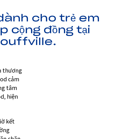
 dành cho trẻ em
p cộng đồng tại
uffville.
ổn thương
Wood cảm
ong tâm
d, hiện
iờ kết
ường