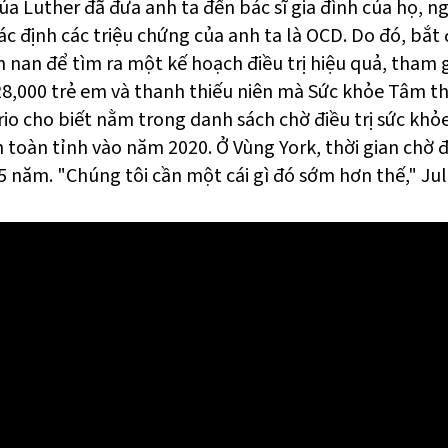
ủa Luther đã đưa anh ta đến bác sĩ gia đình của họ, n
ác định các triệu chứng của anh ta là OCD. Do đó, bắt
n nan để tìm ra một kế hoạch điều trị hiệu quả, tham 
8,000 trẻ em và thanh thiếu niên mà Sức khỏe Tâm t
io cho biết nằm trong danh sách chờ điều trị sức khỏ
 toàn tỉnh vào năm 2020. Ở Vùng York, thời gian chờ đ
,5 năm. "Chúng tôi cần một cái gì đó sớm hơn thế," Juli