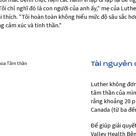
ời mắc bệnh thực hiện các hành vi lặp đi lặp lại để n
ôi chỉ nghĩ đó là con người của anh ấy," mẹ của Luther
i thích. "Tôi hoàn toàn không hiểu mức độ sâu sắc hơ
g cảm xúc và tinh thần."
khoa Tâm thần
Tài nguyên 
Luther không đơn
tâm thần của mình
rằng khoảng 20 p
Canada (từ ba đến
Để giúp giải quyế
Valley Health Bệ