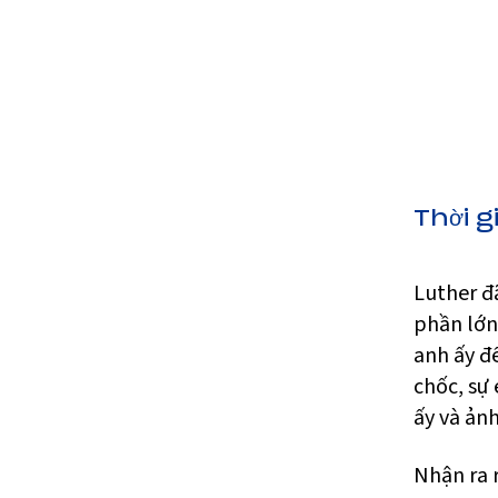
Thời g
Luther đ
phần lớn
anh ấy đ
chốc, sự
ấy và ản
Nhận ra 