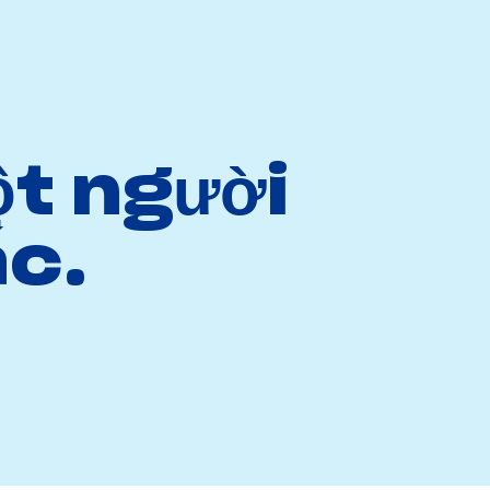
ột người
c.