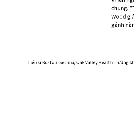
khiến ngư
chúng. "T
Wood giả
gánh nặn
Tiến sĩ Rustom Sethna, Oak Valley Health Trưởng 