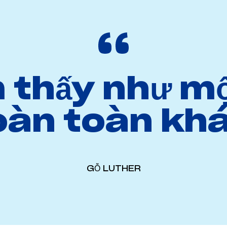
 thấy như m
oàn toàn khá
GỖ LUTHER