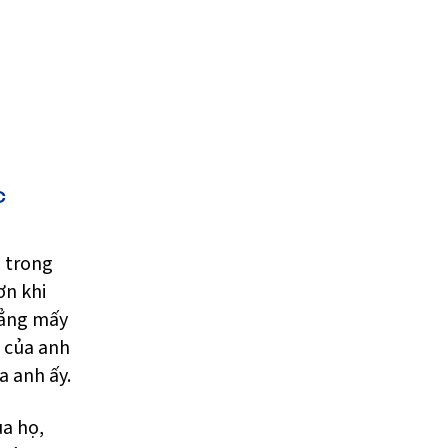
c
 trong
ơn khi
Chẳng mấy
 của anh
a anh ấy.
ủa họ,