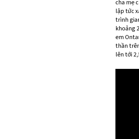
cha mẹ c
lập tức x
trình gia
khoảng 2
em Ontar
thần trên
lên tới 2