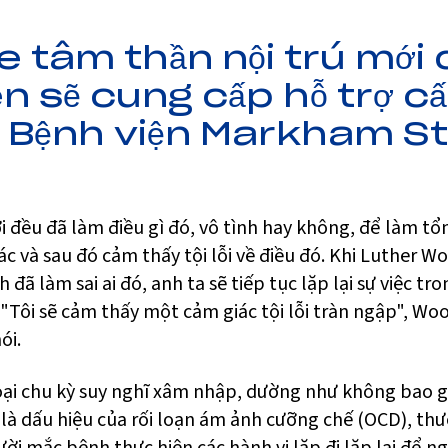
ỏe tâm thần nội trú mới
n sẽ cung cấp hỗ trợ cấ
 Bệnh viện Markham Sto
i đều đã làm điều gì đó, vô tình hay không, để làm t
ác và sau đó cảm thấy tội lỗi về điều đó. Khi Luther 
 đã làm sai ai đó, anh ta sẽ tiếp tục lặp lại sự việc tr
 "Tôi sẽ cảm thấy một cảm giác tội lỗi tràn ngập", Woo
ói.
ại chu kỳ suy nghĩ xâm nhập, dường như không bao g
 là dấu hiệu của rối loạn ám ảnh cưỡng chế (OCD), th