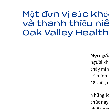
Một đơn vị sức kh
và thanh thiếu niê
Oak Valley Health
Mọi ngườ
người kh
thấy mình
trí mình.
18 tuổi, n
Những lo
thúc này