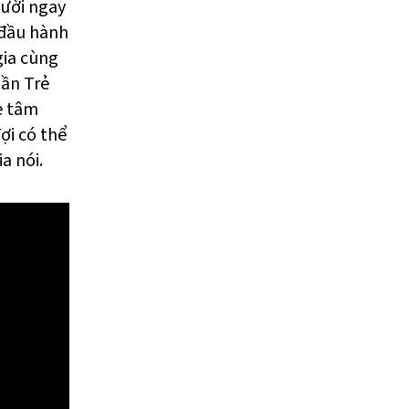
gười ngay
 đầu hành
gia cùng
hần Trẻ
e tâm
ợi có thể
a nói.