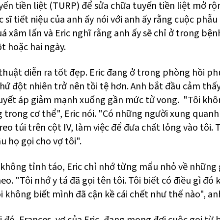
ến tiền liệt (TURP) để sửa chữa tuyến tiền liệt mở rộ
 sĩ tiết niệu của anh ấy nói với anh ấy rằng cuộc phẫu
á xâm lấn và Eric nghĩ rằng anh ấy sẽ chỉ ở trong bện
t hoặc hai ngày.
thuật diễn ra tốt đẹp. Eric đang ở trong phòng hồi ph
thứ đột nhiên trở nên tồi tệ hơn. Anh bắt đầu cảm thấ
uyết áp giảm mạnh xuống gần mức tử vong. "Tôi khô
g trong cơ thể", Eric nói. "Có những người xung quan
treo túi trên cột IV, làm việc để đưa chất lỏng vào tôi. 
u họ gọi cho vợ tôi".
không tỉnh táo, Eric chỉ nhớ từng mẩu nhỏ về những 
heo. "Tôi nhớ y tá đã gọi tên tôi. Tôi biết có điều gì đó
 không biết mình đã cận kề cái chết như thế nào", anh