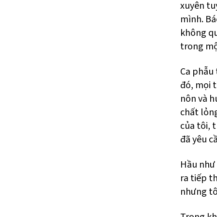
xuyên tuy
mình. Bác
không qu
trong mộ
Ca phẫu 
đó, mọi 
nôn và h
chất lỏn
của tôi, 
đã yêu cầ
Hầu như 
ra tiếp t
nhưng tôi