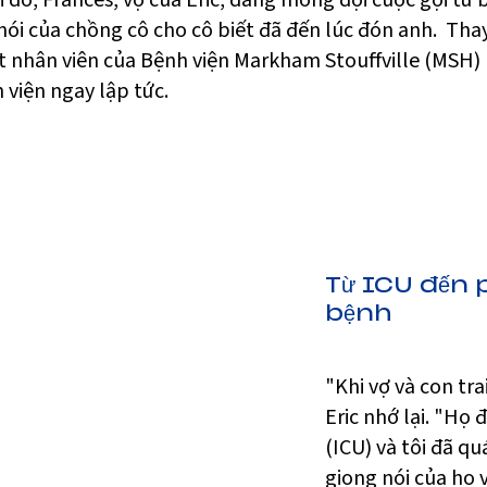
 đó, Frances, vợ của Eric, đang mong đợi cuộc gọi từ 
 nói của chồng cô cho cô biết đã đến lúc đón anh. Tha
t nhân viên của Bệnh viện Markham Stouffville (MSH)
 viện ngay lập tức.
Từ ICU đến 
bệnh
"Khi vợ và con tra
Eric nhớ lại. "Họ
(ICU) và tôi đã q
giọng nói của họ 