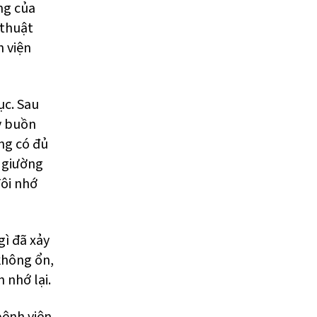
ng của
 thuật
h viện
ục. Sau
y buồn
ng có đủ
h giường
Tôi nhớ
gì đã xảy
 không ổn,
 nhớ lại.