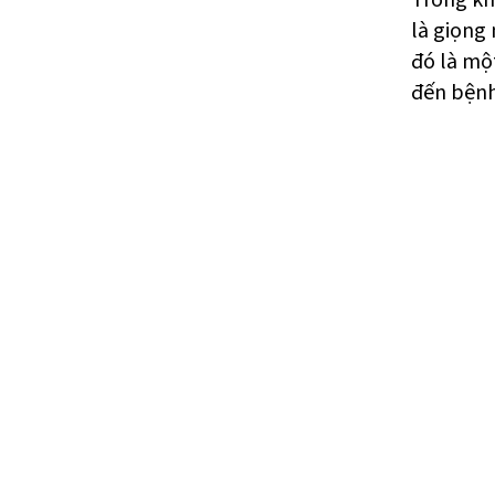
Trong khi
là giọng
đó là mộ
đến bệnh