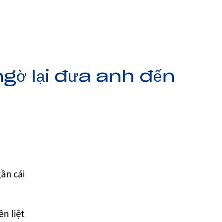
ngờ lại đưa anh đến
ần cái
n liệt