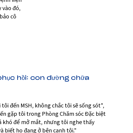
bệnh viện
y vào đó,
 bảo cô
phục hồi: con đường chữa
i tôi đến MSH, không chắc tôi sẽ sống sót",
 đến gặp tôi trong Phòng Chăm sóc Đặc biệt
uá khó để mở mắt, nhưng tôi nghe thấy
và biết họ đang ở bên cạnh tôi."