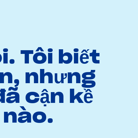
i. Tôi biết
ổn, nhưng
đã cận kề
 nào.