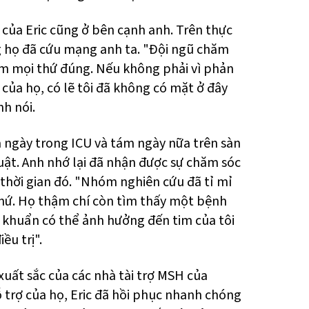
của Eric cũng ở bên cạnh anh. Trên thực
ng họ đã cứu mạng anh ta. "Đội ngũ chăm
àm mọi thứ đúng. Nếu không phải vì phản
ủa họ, có lẽ tôi đã không có mặt ở đây
h nói.
ba ngày trong ICU và tám ngày nữa trên sàn
ật. Anh nhớ lại đã nhận được sự chăm sóc
 thời gian đó. "Nhóm nghiên cứu đã tỉ mỉ
thứ. Họ thậm chí còn tìm thấy một bệnh
 khuẩn có thể ảnh hưởng đến tim của tôi
ều trị".
uất sắc của các nhà tài trợ MSH của
ỗ trợ của họ, Eric đã hồi phục nhanh chóng