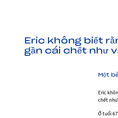
Eric không biết rằ
gần cái chết như v
Một bà
Eric khô
chết như
Ở tuổi 6