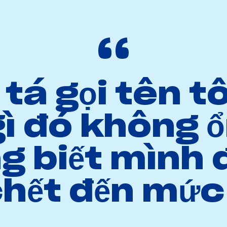
tá gọi tên tô
gì đó không 
g biết mình 
chết đến mức