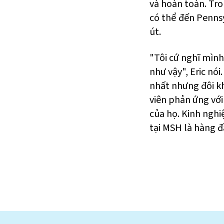
và hoàn toàn. Tro
có thể đến Pennsy
út.
"Tôi cứ nghĩ mìn
như vậy", Eric nó
nhất nhưng đôi kh
viên phản ứng vớ
của họ. Kinh nghi
tại MSH là hàng đ