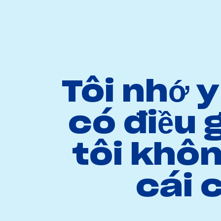
Tôi nhớ y 
có điều 
tôi khôn
cái 