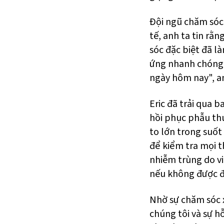
Đội ngũ chăm sóc 
tế, anh ta tin rằ
sóc đặc biệt đã l
ứng nhanh chóng c
ngày hôm nay", an
Eric đã trải qua 
hồi phục phẫu thu
to lớn trong suốt
để kiểm tra mọi 
nhiễm trùng do vi
nếu không được đi
Nhờ sự chăm sóc x
chúng tôi và sự h