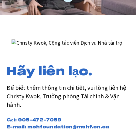
nắm bắt công nghệ tiên tiến hàng đầu và sống
theo tiêu chuẩn chăm sóc cao để cung cấp cho
cộng đồng của chúng tôi.
Hãy liên lạc.
Để biết thêm thông tin chi tiết, vui lòng liên hệ
Christy Kwok, Trưởng phòng Tài chính & Vận
hành.
Gọi:
905-472-7059
E-mail:
mshfoundation@mshf.on.ca