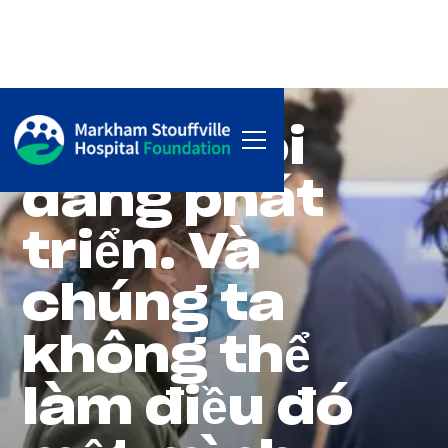
TẠI SAO CHO
Chúng tôi
đang phát
triển. Và
chúng ta
không thể
làm điều đó