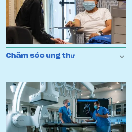
Chăm sóc ung thư
MSH tự hào thông báo quan hệ đối tác với Mạng
lưới Chăm sóc Ung thư của Bệnh viện Princess
Margaret. Cột mốc quan trọng này sẽ mang lại
chuyên môn và khả năng tiếp cận với một loạt
các dịch vụ ung thư, thử nghiệm lâm sàng và
nghiên cứu đột phá trong cộng đồng sôi động
của chúng tôi.