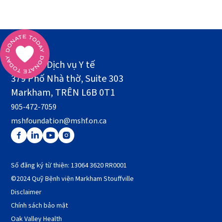
Quỹ MSH
Tòa nhà Dịch vụ Y tế
379 Phố Nhà thờ, Suite 303
Markham, TRÊN L6B 0T1
905-472-7059
mshfoundation@mshf.on.ca
Số đăng ký từ thiện: 13064 3620 RR0001
©2024 Quỹ Bệnh viện Markham Stouffville
Disclaimer
Chính sách bảo mật
Oak Valley Health